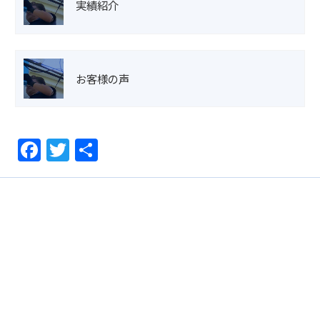
実績紹介
お客様の声
F
T
共
a
w
有
c
itt
e
er
b
o
o
k